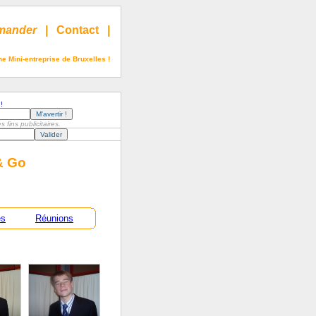
ander
|
Contact
|
e Mini-entreprise de Bruxelles !
!
fins publicitaires.
& Go
es
Réunions