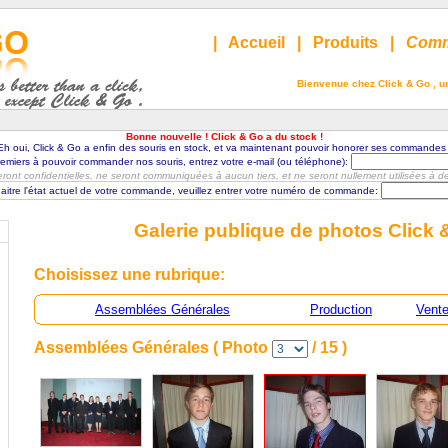
|
Accueil
|
Produits
|
Comm
Bienvenue chez Click & Go , un
Bonne nouvelle ! Click & Go a du stock !
Eh oui, Click & Go a enfin des souris en stock, et va maintenant pouvoir honorer ses commandes 
premiers à pouvoir commander nos souris, entrez votre e-mail (ou téléphone):
ont confidentielles, ne seront communiquées à aucun tiers, et ne seront nullement utilisées à des 
aitre l'état actuel de votre commande, veuillez entrer votre numéro de commande:
Galerie publique de photos Click 
Choisissez une rubrique:
Assemblées Générales
Production
Vent
Assemblées Générales ( Photo
/ 15 )